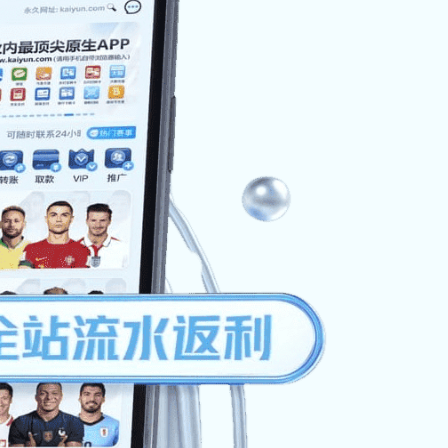
前位置：
豪利777app下载
>
产品展示
>
大功率柴油发电机
>
00ET-K