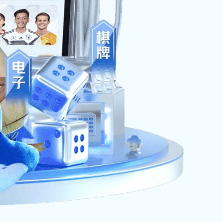
:56:35