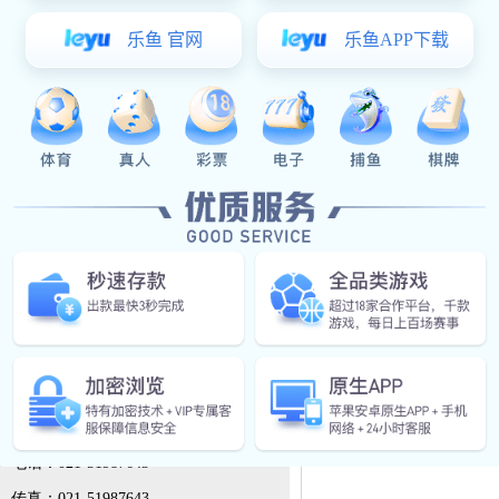
汽油/柴油抽水泵
豪利777app下载:移动拖车式柴
油发电机
联系豪利777app下载
豪利777app下载有限公司
联系人：孙工
手机：18721405301(微信同号）
电话：021-51987643
传真：021-51987643