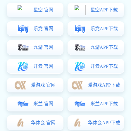
大功率柴油发电机
产品分类
Product classification
汽油发电机
柴油发电机
发电电焊机
高原发电机
车载发电机
大功率柴油发电机