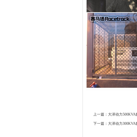
上一篇：
大泽动力500KVA
下一篇：
大泽动力300KVA