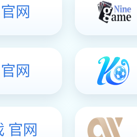
荣誉
豪利777app下载:豪利777app下载 展示
联系豪利
|
|
油发电机，广告宣传车载发电机，静音柴油发电机，发电电
与报价！
客户的价值为根本；用感恩的心做人，用爱赢的尊重！
Copyright © 豪利777app下载有限公司 jc-hhh.com 版权所有 技术支持：