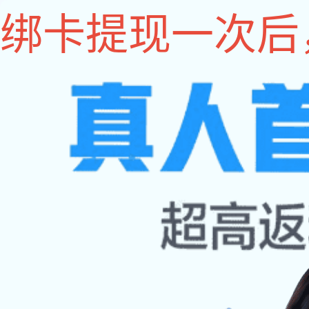
豪利777app下载
网站豪利777app下载
公司简介
产品