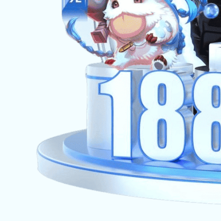
汽油发电机
柴油发电机
发电电焊机
高原发电机
车载发电机
豪利777app下载
大功率柴油发电机
汽油/柴油抽水泵
豪利777app下载:移动拖车式柴